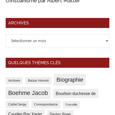
christianisme par Albert Matter
ARCHIVES
Archives
QUELQUES THÉMES CLÉS
Biographie
Archives
Balzac Honoré
Boehme Jacob
Bourbon duchesse de
Correspondance
Caillet Serge
Crocodile
Cuvelier-Roy Xavier
Dachez Roger