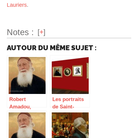
Lauriers
.
Notes :
[
+
]
AUTOUR DU MÊME SUJET :
Robert
Les portraits
Amadou,
de Saint-
bibliographie
Martin
martiniste et
théosophique
– 1re partie