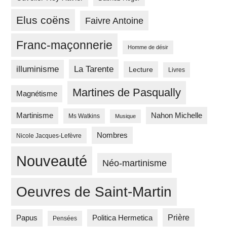
Elus coëns
Faivre Antoine
Franc-maçonnerie
Homme de désir
La Tarente
illuminisme
Lecture
Livres
Martines de Pasqually
Magnétisme
Martinisme
Nahon Michelle
Ms Watkins
Musique
Nombres
Nicole Jacques-Lefèvre
Nouveauté
Néo-martinisme
Oeuvres de Saint-Martin
Prière
Papus
Politica Hermetica
Pensées