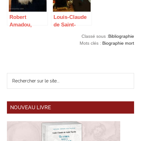
1946-1989
Robert
Louis-Claude
Amadou,
de Saint-
bibliographie
Martin, le
Classé sous :
Bibliographie
martiniste et
Philosophe
Mots clés :
Biographie mort
théosophique
inconnu
– 2e partie
1990-2019
NOUVEAU LIVRE