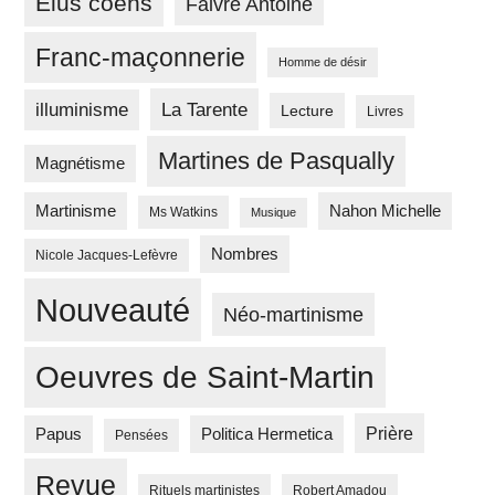
Elus coëns
Faivre Antoine
Franc-maçonnerie
Homme de désir
La Tarente
illuminisme
Lecture
Livres
Martines de Pasqually
Magnétisme
Martinisme
Nahon Michelle
Ms Watkins
Musique
Nombres
Nicole Jacques-Lefèvre
Nouveauté
Néo-martinisme
Oeuvres de Saint-Martin
Prière
Papus
Politica Hermetica
Pensées
Revue
Rituels martinistes
Robert Amadou