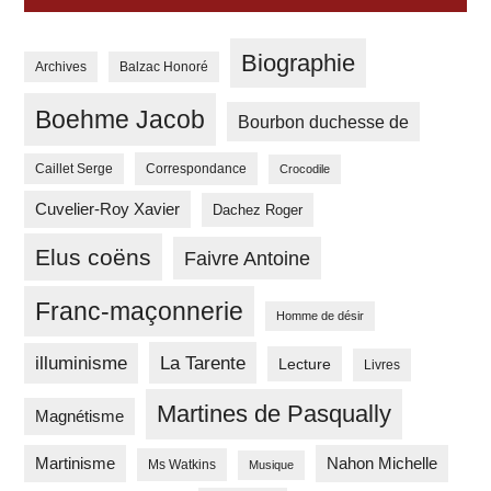
Biographie
Archives
Balzac Honoré
Boehme Jacob
Bourbon duchesse de
Correspondance
Caillet Serge
Crocodile
Cuvelier-Roy Xavier
Dachez Roger
Elus coëns
Faivre Antoine
Franc-maçonnerie
Homme de désir
La Tarente
illuminisme
Lecture
Livres
Martines de Pasqually
Magnétisme
Martinisme
Nahon Michelle
Ms Watkins
Musique